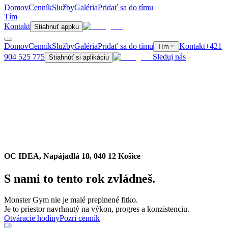
Domov
Cenník
Služby
Galéria
Pridať sa do tímu
Tím
Kontakt
Stiahnuť appku
Domov
Cenník
Služby
Galéria
Pridať sa do tímu
Kontakt
+421
Tím
904 525 775
Sleduj nás
Stiahnúť si aplikáciu
OC IDEA, Napájadlá 18, 040 12 Košice
S nami to tento rok zvládneš.
Monster Gym nie je malé preplnené fitko.
Je to priestor navrhnutý na výkon, progres a konzistenciu.
Otváracie hodiny
Pozri cenník