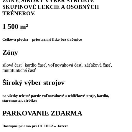
ZÓNY,
ŠIROKÝ VÝBER STROJOV,
SKUPINOVÉ LEKCIE A OSOBNÝCH
TRÉNEROV.
1 500 m²
Celková plocha – priestranné fitko bez tlačenice
Zóny
silová časť, kardio časť, voľnováhová časť, záťažová časť,
multifunkčná časť
Široký výber strojov
na všetky telesné partie voľnováhové a tehličkové stroje, kardio,
staremaster, airbikes
PARKOVANIE ZDARMA
Dostupné priamo pri OC IDEA – Jazero