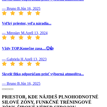
—
Bruno B.
Jún 16, 2025
Veľký priestor, veľa náradia...
—
Miroslav M.
Apríl 13, 2024
Vždy TOP.Konečne zasa....🙂👍
—
Gabriela H.
Apríl 13, 2023
Skvelé fitko odporúčam prísť výborná atmosféra...
—
Bruno B.
Jún 16, 2025
PRIESTOR, KDE NÁJDEŠ PLNOHODNOTNÉ
SILOVÉ ZÓNY,
FUNKČNÉ TRÉNINGOVÉ