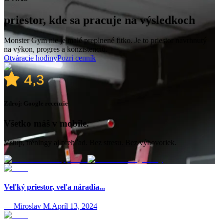
priestor, kde sa pracuje na výsledkoch
Monster Gym nie je malé preplnené fitko. Je to priestor navrhnutý
na výkon, progres a konzistenciu.
Otváracie hodiny
Pozri cenník
Zdroj: Google recenzie
Všetko máš v mobile.
Vstup, tréningy aj prehľad. Bez stresu. Bez výhovoriek.
Veľký priestor, veľa náradia...
—
Miroslav M.
Apríl 13, 2024