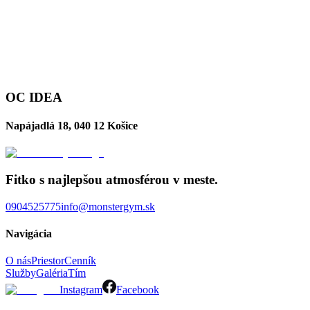
OC IDEA
Napájadlá 18, 040 12 Košice
Fitko s najlepšou atmosférou v meste.
0904525775
info@monstergym.sk
Navigácia
O nás
Priestor
Cenník
Služby
Galéria
Tím
Instagram
Facebook